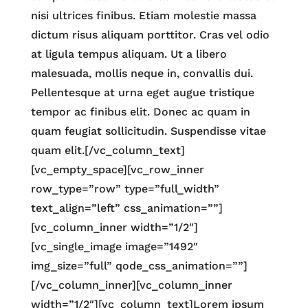
nisi ultrices finibus. Etiam molestie massa
dictum risus aliquam porttitor. Cras vel odio
at ligula tempus aliquam. Ut a libero
malesuada, mollis neque in, convallis dui.
Pellentesque at urna eget augue tristique
tempor ac finibus elit. Donec ac quam in
quam feugiat sollicitudin. Suspendisse vitae
quam elit.[/vc_column_text]
[vc_empty_space][vc_row_inner
row_type=”row” type=”full_width”
text_align=”left” css_animation=””]
[vc_column_inner width=”1/2″]
[vc_single_image image=”1492″
img_size=”full” qode_css_animation=””]
[/vc_column_inner][vc_column_inner
width=”1/2″][vc_column_text]Lorem ipsum