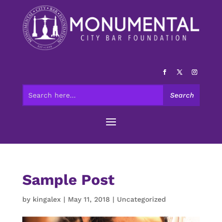
Sample Post
by
kingalex
|
May 11, 2018
|
Uncategorized